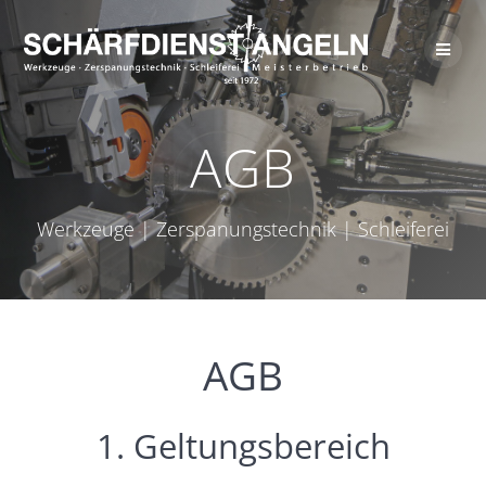
Zum
Inhalt
springen
AGB
Werkzeuge | Zerspanungstechnik | Schleiferei
AGB
1. Geltungsbereich